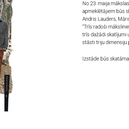
No 23. maija mākslas 
apmeklētājiem būs sk
Andris Lauders, Māris
“Trīs radoši mākslinie
trīs dažādi skatījumi 
stāsti triju dimensiju
Izstāde būs skatāma 