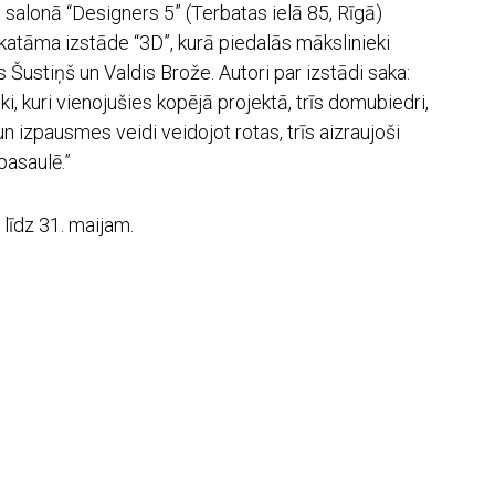
salonā “Designers 5” (Terbatas ielā 85, Rīgā)
atāma izstāde “3D”, kurā piedalās mākslinieki
 Šustiņš un Valdis Brože. Autori par izstādi saka:
ki, kuri vienojušies kopējā projektā, trīs domubiedri,
un izpausmes veidi veidojot rotas, trīs aizraujoši
 pasaulē.”
līdz 31. maijam.