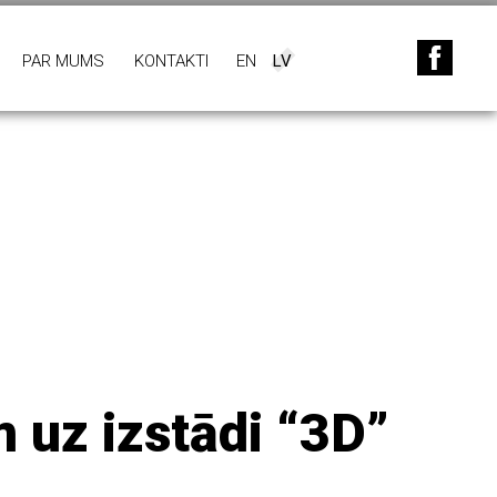
PAR MUMS
KONTAKTI
EN
LV
 uz izstādi “3D”