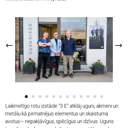
Laikmetīgo rotu izstāde “3 E” atklāj uguni, akmeni un
metālu kā pirmatnējus elementus un skaistuma
avotus— nepakļāvīgus, spēcīgus un dzīvus. Uguns