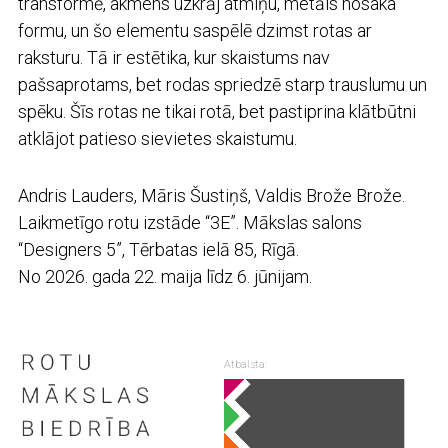
transformē, akmens uzkrāj atmiņu, metāls nosaka
formu, un šo elementu saspēlē dzimst rotas ar
raksturu. Tā ir estētika, kur skaistums nav
pašsaprotams, bet rodas spriedzē starp trauslumu un
spēku. Šīs rotas ne tikai rotā, bet pastiprina klātbūtni
atklājot patieso sievietes skaistumu.
Andris Lauders, Māris Šustiņš, Valdis Brože Brože.
Laikmetīgo rotu izstāde “3E”. Mākslas salons
“Designers 5”, Tērbatas ielā 85, Rīgā.
No 2026. gada 22. maija līdz 6. jūnijam.
Atbalsta: