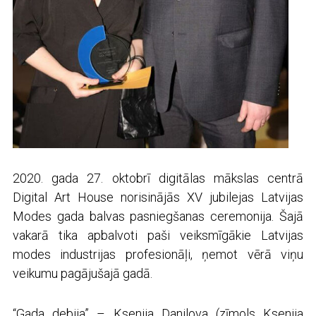
2020. gada 27. oktobrī digitālas mākslas centrā
Digital Art House
norisinājās XV jubilejas Latvijas
Modes gada balvas pasniegšanas ceremonija. Šajā
vakarā tika apbalvoti paši veiksmīgākie Latvijas
modes industrijas profesionāļi, ņemot vērā viņu
veikumu pagājušajā gadā.
“Gada debija” – Ksenija Danilova (zīmols Ksenija