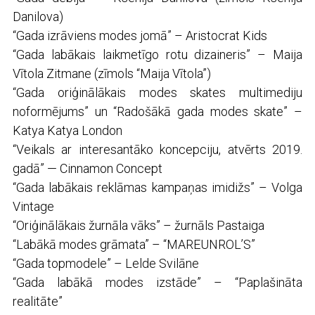
Danilova)
“Gada izrāviens modes jomā” – Aristocrat Kids
“Gada labākais laikmetīgo rotu dizaineris” – Maija
Vītola Zitmane (zīmols “Maija Vītola”)
“Gada oriģinālākais modes skates multimediju
noformējums” un “Radošākā gada modes skate” –
Katya Katya London
“Veikals ar interesantāko koncepciju, atvērts 2019.
gadā” — Cinnamon Concept
“Gada labākais reklāmas kampaņas imidižs” – Volga
Vintage
“Oriģinālākais žurnāla vāks” – žurnāls Pastaiga
“Labākā modes grāmata” – “MAREUNROL’S”
“Gada topmodele” – Lelde Svilāne
“Gada labākā modes izstāde” – “Paplašināta
realitāte”