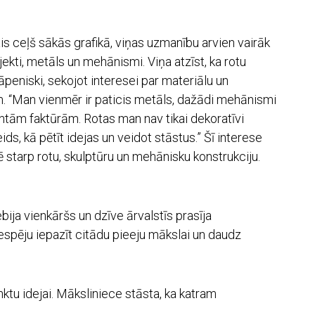
is ceļš sākās grafikā, viņas uzmanību arvien vairāk
bjekti, metāls un mehānismi. Viņa atzīst, ka rotu
peniski, sekojot interesei par materiālu un
m. “Man vienmēr ir paticis metāls, dažādi mehānismi
antām faktūrām. Rotas man nav tikai dekoratīvi
ids, kā pētīt idejas un veidot stāstus.” Šī interese
 starp rotu, skulptūru un mehānisku konstrukciju.
ija vienkāršs un dzīve ārvalstīs prasīja
iespēju iepazīt citādu pieeju mākslai un daudz
ktu idejai. Māksliniece stāsta, ka katram