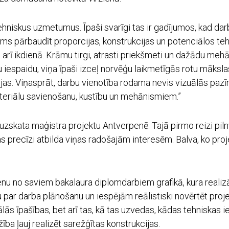
 tehniskus uzmetumus. Īpaši svarīgi tas ir gadījumos, kad da
jams pārbaudīt proporcijas, konstrukcijas un potenciālos teh
 arī ikdienā. Krāmu tirgi, atrasti priekšmeti un dažādu meh
ku iespaidu, viņa īpaši izceļ norvēģu laikmetīgās rotu māks
īcijas. Viņasprāt, darbu vienotība rodama nevis vizuālās pa
materiālu savienošanu, kustību un mehānismiem.”
zskata maģistra projektu Antverpenē. Tajā pirmo reizi piln
precīzi atbilda viņas radošajām interesēm. Balva, ko proj
nu no saviem bakalaura diplomdarbiem grafikā, kura realizā
u par darba plānošanu un iespējām reālistiski novērtēt proj
zuālās īpašības, bet arī tas, kā tas uzvedas, kādas tehniska
ība ļauj realizēt sarežģītas konstrukcijas.