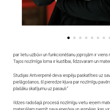
par lietu uzbūvi un funkcionēšanu joprojām ir viens
Tajos nozīmīga loma ir kustībai, līdzsvaram un mate
Studijas Antverpenē deva iespēju paskatīties uz sav
pielāgošanos, šī pieredze kļuva par nozīmīgu pavērs
plašāku skatījumu uz pasauli.”
Ildzes radošajā procesā nozīmīgu vietu ieņem materi
materiālam piemīt sava enerģija un iespējas, kas vi