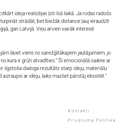
tkārt ideja realizējas ļoti īsā laikā. Ja rodas radošs
turpināt strādāt, bet biežāk distance ļauj ieraudzīt
ijā, gan Latvijā. Viņu arvien vairāk interesē
jām šķiet viens no sarežģītākajiem jautājumiem, jo
 no kura ir grūti atvadīties.” Šī emocionālā saikne ar
r ilgstoša dialoga rezultāts starp ideju, materiālu
izraujos ar ideju, laiks mazliet pārstāj eksistēt.”
Kontakti
Privātuma Politika