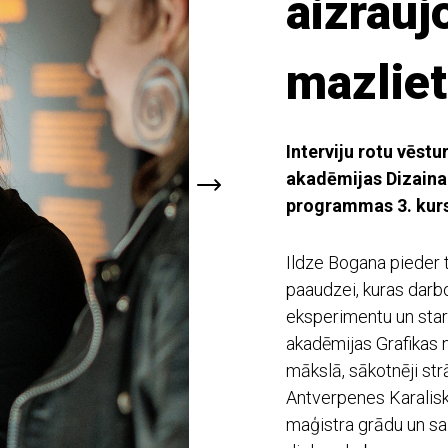
aizraujo
mazliet
Interviju rotu vēstu
akadēmijas Dizaina
programmas 3. kurs
Ildze Bogana pieder t
paaudzei, kuras darb
eksperimentu un star
akadēmijas Grafikas 
mākslā, sākotnēji str
Antverpenes Karalisk
maģistra grādu un sa