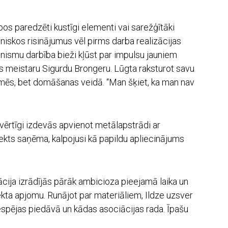
rbos paredzēti kustīgi elementi vai sarežģītāki
niskos risinājumus vēl pirms darba realizācijas
ānismu darbība bieži kļūst par impulsu jauniem
las meistaru Sigurdu Brongeru. Lūgta raksturot savu
zīmēs, bet domāšanas veidā. “Man šķiet, ka man nav
vērtīgi izdevās apvienot metālapstrādi ar
ekts saņēma, kalpojusi kā papildu apliecinājums
cija izrādījās pārāk ambicioza pieejamā laika un
ekta apjomu. Runājot par materiāliem, Ildze uzsver
s iespējas piedāvā un kādas asociācijas rada. Īpašu