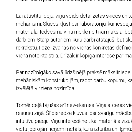
Lai attīstītu ideju, viņa veido detalizētas skices un
mehānismi. Skices kļūst par laboratoriju, kur iespē
materiālā. Iedvesmu viņa meklē ne tikai mākslā, bet
darbiem. Starp autoriem, kuru darbi atstājuši būtis
rokrakstu, Ildze izvairās no vienas konkrētas defin
viena noteikta stila. Drīzāk ir kopīga interese par 
Par nozīmīgāko savā līdzšinējā praksē māksliniece u
mehāniskām konstrukcijām, radot darbu kopumu, kas 
izvēlētā virziena nozīmībai.
Tomēr ceļā bijušas arī neveiksmes. Viņa atceras vie
resursu ziņā. Šī pieredze kļuvusi par svarīgu mācīb
intuitīvu pieeju. Viņu interesē ne tikai materiāla vi
vietu joprojām ieņem metāls, kura izturība un ilgmūž