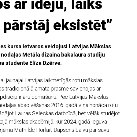
s ar ideju, laiks
 pārstāj eksistēt”
res kursa ietvaros veidojusi Latvijas Mākslas
 nodaļas Metāla dizaina bakalaura studiju
a studente Elīza Dzērve.
ai jaunajai Latvijas laikmetīgās rotu mākslas
os tradicionālā amata prasme savienojas ar
pdisciplināru domāšanu. Pēc Latvijas Mākslas
nodaļas absolvēšanas 2016. gadā viņa nonāca rotu
ādājot Lauras Seleckas darbnīcā, bet vēlāk studējot
ajā mākslas akadēmijā, kur 2024. gadā ieguva
ņēma Mathilde Horlait-Dapsens balvu par savu