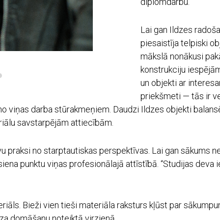
diplomdarbu.
Lai gan Ildzes radoša
piesaistīja telpiski o
mākslā nonākusi pakā
konstrukciju iespējā
un objekti ar interes
priekšmeti — tās ir ve
 no viņas darba stūrakmeņiem. Daudzi Ildzes objekti balansē
riālu savstarpējām attiecībām.
u praksi no starptautiskas perspektīvas. Lai gan sākums neb
iena punktu viņas profesionālajā attīstībā. “Studijas deva 
āls. Bieži vien tieši materiāla raksturs kļūst par sākumpun
rza domāšanu noteiktā virzienā.