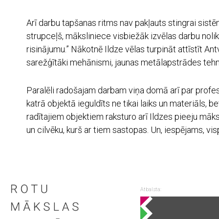
Arī darbu tapšanas ritms nav pakļauts stingrai sistēma
strupceļš, māksliniece visbiežāk izvēlas darbu nolikt
risinājumu.” Nākotnē Ildze vēlas turpināt attīstīt An
sarežģītāki mehānismi, jaunas metālapstrādes tehni
Paralēli radošajam darbam viņa domā arī par profes
katrā objektā ieguldīts ne tikai laiks un materiāls, b
radītajiem objektiem raksturo arī Ildzes pieeju māksl
un cilvēku, kurš ar tiem sastopas. Un, iespējams, vis
Atbalsta: