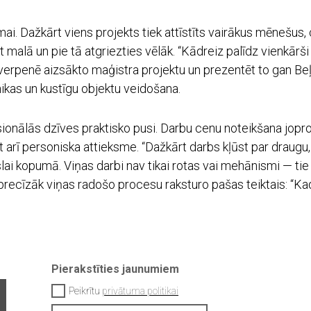
i. Dažkārt viens projekts tiek attīstīts vairākus mēnešus, ci
 malā un pie tā atgriezties vēlāk. “Kādreiz palīdz vienkārši 
tverpenē aizsākto maģistra projektu un prezentēt to gan Beļģ
kas un kustīgu objektu veidošana.
ionālās dzīves praktisko pusi. Darbu cenu noteikšana jopro
et arī personiska attieksme. “Dažkārt darbs kļūst par draugu,
ai kopumā. Viņas darbi nav tikai rotas vai mehānismi — tie i
precīzāk viņas radošo procesu raksturo pašas teiktais: “Kad a
Pierakstīties jaunumiem
Peikrītu
privātuma politikai