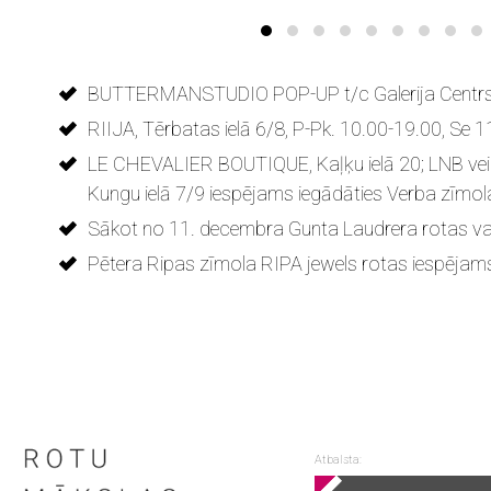
BUTTERMANSTUDIO POP-UP t/c
Galerija Centr
RIIJA,
Tērbatas ielā 6/8, P-Pk. 10.00-19.00, Se 
LE CHEVALIER BOUTIQUE, Kaļķu ielā 20; LNB vei
Kungu ielā 7/9 iespējams iegādāties Verba zīmol
Sākot no 11. decembra Gunta Laudrera rotas varēs
Pētera Ripas zīmola RIPA jewels rotas iespējams a
Atbalsta: