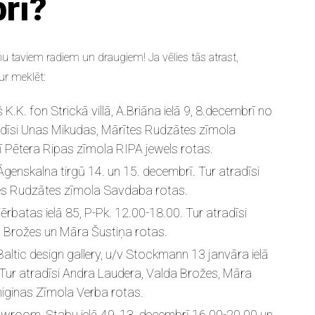
rī?
nu taviem radiem un draugiem! Ja vēlies tās atrast,
ur meklēt:
š
K.K. fon Strickā villā, A.Briāna ielā 9, 8.decembrī no
dīsi Unas Mikudas, Mārītes Rudzātes zīmola
ī Pētera Ripas zīmola RIPA jewels rotas.
Āgenskalna tirgū 14. un 15. decembrī
. Tur atradīsi
es Rudzātes zīmola Savdaba rotas.
ērbatas ielā 85, P-Pk. 12.00-18.00.
Tur atradīsi
 Brožes un Māra Šustiņa rotas.
altic design gallery,
u/v Stockmann 13 janvāra ielā
 Tur atradīsi Andra Laudera, Valda Brožes, Māra
iginas Zīmola Verba rotas.
howroom,
Stabu ielā 49, 13. decembrī 16.00-20.00 un