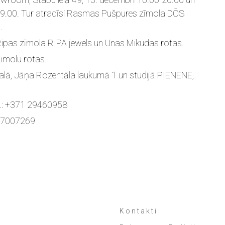
9.00.
Tur atradīsi Rasmas Pušpures zīmola DŌS
.
 Ripas zīmola RIPA jewels un Unas Mikudas rotas.
zīmolu rotas.
lā, Jāņa Rozentāla laukumā 1 un studijā PIENENE,
 t.: +371 29460958
1 27007269
Kontakti