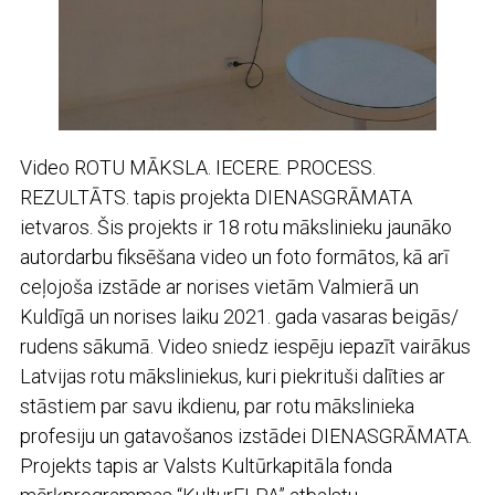
Video ROTU MĀKSLA. IECERE. PROCESS.
REZULTĀTS. tapis projekta DIENASGRĀMATA
ietvaros. Šis projekts ir 18 rotu mākslinieku jaunāko
autordarbu fiksēšana video un foto formātos, kā arī
ceļojoša izstāde ar norises vietām Valmierā un
Kuldīgā un norises laiku 2021. gada vasaras beigās/
rudens sākumā. Video sniedz iespēju iepazīt vairākus
Latvijas rotu māksliniekus, kuri piekrituši dalīties ar
stāstiem par savu ikdienu, par rotu mākslinieka
profesiju un gatavošanos izstādei DIENASGRĀMATA.
Projekts tapis ar Valsts Kultūrkapitāla fonda