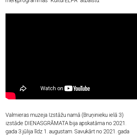
mērķprogrammas “KulturELPA” atbalstu.
Valmieras muzeja Izstāžu namā (Bruņinieku ielā 3)
izstāde DIENASGRĀMATA bija apskatāma no 2021.
gada 3.jūlija līdz 1. augustam. Savukārt no 2021. gada