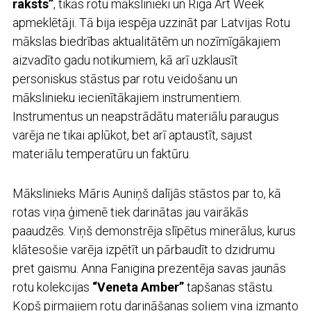
raksts”
, tikās rotu mākslinieki un
Riga Art Week
apmeklētāji. Tā bija iespēja uzzināt par Latvijas Rotu
mākslas biedrības aktualitātēm un nozīmīgākajiem
aizvadīto gadu notikumiem, kā arī uzklausīt
personiskus stāstus par rotu veidošanu un
mākslinieku iecienītākajiem instrumentiem.
Instrumentus un neapstrādātu materiālu paraugus
varēja ne tikai aplūkot, bet arī aptaustīt, sajust
materiālu temperatūru un faktūru.
Mākslinieks Māris Auniņš dalījās stāstos par to, kā
rotas viņa ģimenē tiek darinātas jau vairākās
paaudzēs. Viņš demonstrēja slīpētus minerālus, kurus
klātesošie varēja izpētīt un pārbaudīt to dzidrumu
pret gaismu. Anna Fanigina prezentēja savas jaunās
rotu kolekcijas
“Veneta Amber”
tapšanas stāstu.
Kopš pirmajiem rotu darināšanas soļiem viņa izmanto