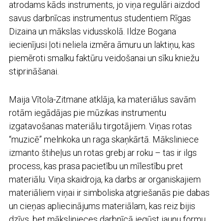
atrodams kāds instruments, jo viņa regulāri aizdod
savus darbnīcas instrumentus studentiem Rīgas
Dizaina un mākslas vidusskolā. Ildze Bogana
iecienījusi ļoti neliela izmēra āmuru un laktiņu, kas
piemēroti smalku faktūru veidošanai un sīku kniežu
stiprināšanai.
Maija Vītola-Zitmane atklāja, ka materiālus savām
rotām iegādājas pie mūzikas instrumentu
izgatavošanas materiālu tirgotājiem. Viņas rotas
“muzicē” melnkoka un raga skaņkārtā. Māksliniece
izmanto štiheļus un rotas grebj ar roku – tas ir ilgs
process, kas prasa pacietību un mīlestību pret
materiālu. Viņa skaidroja, ka darbs ar organiskajiem
materiāliem viņai ir simboliska atgriešanās pie dabas
un cieņas apliecinājums materiālam, kas reiz bijis
dzīvs, bet mākslinieces darbnīcā iegūst jaunu formu.