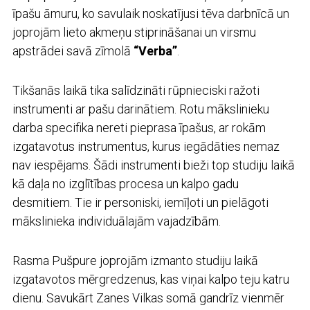
īpašu āmuru, ko savulaik noskatījusi tēva darbnīcā un
joprojām lieto akmeņu stiprināšanai un virsmu
apstrādei savā zīmolā
“Verba”
.
Tikšanās laikā tika salīdzināti rūpnieciski ražoti
instrumenti ar pašu darinātiem. Rotu mākslinieku
darba specifika nereti pieprasa īpašus, ar rokām
izgatavotus instrumentus, kurus iegādāties nemaz
nav iespējams. Šādi instrumenti bieži top studiju laikā
kā daļa no izglītības procesa un kalpo gadu
desmitiem. Tie ir personiski, iemīļoti un pielāgoti
mākslinieka individuālajām vajadzībām.
Rasma Pušpure joprojām izmanto studiju laikā
izgatavotos mērgredzenus, kas viņai kalpo teju katru
dienu. Savukārt Zanes Vilkas somā gandrīz vienmēr