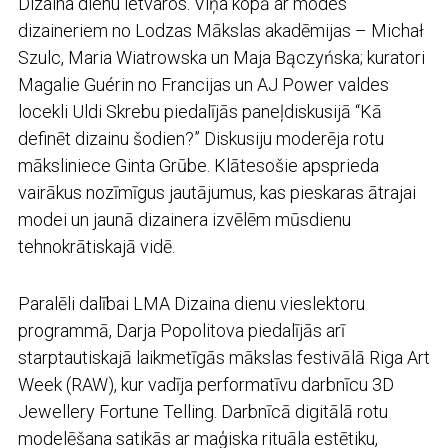
Dizaina dienu ietvaros. Viņa kopā ar modes
dizaineriem no Lodzas Mākslas akadēmijas – Michał
Szulc, Maria Wiatrowska un Maja Bączyńska; kuratori
Magalie Guérin no Francijas un AJ Power valdes
locekli Uldi Skrebu piedalījās paneļdiskusijā “Kā
definēt dizainu šodien?” Diskusiju moderēja rotu
māksliniece Ginta Grūbe. Klātesošie apsprieda
vairākus nozīmīgus jautājumus, kas pieskaras ātrajai
modei un jaunā dizainera izvēlēm mūsdienu
tehnokrātiskajā vidē.
Paralēli dalībai LMA Dizaina dienu vieslektoru
programmā, Darja Popolitova piedalījās arī
starptautiskajā laikmetīgās mākslas festivālā Riga Art
Week (RAW), kur vadīja performatīvu darbnīcu
3D
Jewellery Fortune Telling
. Darbnīcā digitālā rotu
modelēšana satikās ar maģiska rituāla estētiku,