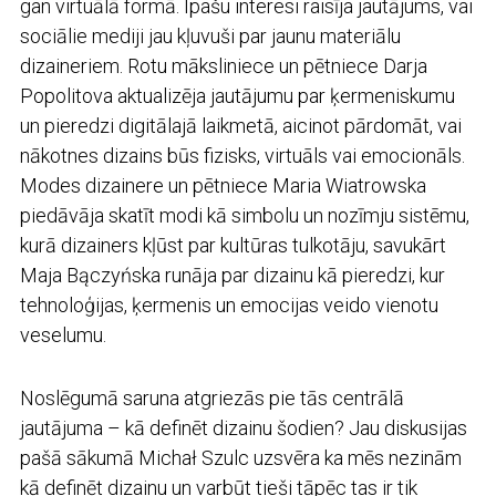
gan virtuālā formā. Īpašu interesi raisīja jautājums, vai
sociālie mediji jau kļuvuši par jaunu materiālu
dizaineriem. Rotu māksliniece un pētniece Darja
Popolitova aktualizēja jautājumu par ķermeniskumu
un pieredzi digitālajā laikmetā, aicinot pārdomāt, vai
nākotnes dizains būs fizisks, virtuāls vai emocionāls.
Modes dizainere un pētniece Maria Wiatrowska
piedāvāja skatīt modi kā simbolu un nozīmju sistēmu,
kurā dizainers kļūst par kultūras tulkotāju, savukārt
Maja Bączyńska runāja par dizainu kā pieredzi, kur
tehnoloģijas, ķermenis un emocijas veido vienotu
veselumu.
Noslēgumā saruna atgriezās pie tās centrālā
jautājuma –
kā definēt dizainu šodien?
Jau diskusijas
pašā sākumā Michał Szulc uzsvēra ka mēs nezinām
kā definēt dizainu un varbūt tieši tāpēc tas ir tik