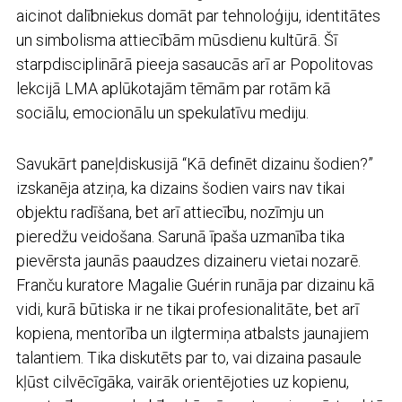
aicinot dalībniekus domāt par tehnoloģiju, identitātes
un simbolisma attiecībām mūsdienu kultūrā. Šī
starpdisciplinārā pieeja sasaucās arī ar Popolitovas
lekcijā LMA aplūkotajām tēmām par rotām kā
sociālu, emocionālu un spekulatīvu mediju.
Savukārt paneļdiskusijā “Kā definēt dizainu šodien?”
izskanēja atziņa, ka dizains šodien vairs nav tikai
objektu radīšana, bet arī attiecību, nozīmju un
pieredžu veidošana. Sarunā īpaša uzmanība tika
pievērsta jaunās paaudzes dizaineru vietai nozarē.
Franču kuratore Magalie Guérin runāja par dizainu kā
vidi, kurā būtiska ir ne tikai profesionalitāte, bet arī
kopiena, mentorība un ilgtermiņa atbalsts jaunajiem
talantiem. Tika diskutēts par to, vai dizaina pasaule
kļūst cilvēcīgāka, vairāk orientējoties uz kopienu,