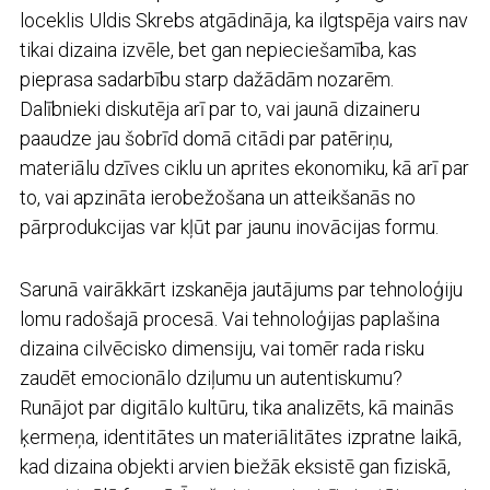
loceklis Uldis Skrebs atgādināja, ka ilgtspēja vairs nav
tikai dizaina izvēle, bet gan nepieciešamība, kas
pieprasa sadarbību starp dažādām nozarēm.
Dalībnieki diskutēja arī par to, vai jaunā dizaineru
paaudze jau šobrīd domā citādi par patēriņu,
materiālu dzīves ciklu un aprites ekonomiku, kā arī par
to, vai apzināta ierobežošana un atteikšanās no
pārprodukcijas var kļūt par jaunu inovācijas formu.
Sarunā vairākkārt izskanēja jautājums par tehnoloģiju
lomu radošajā procesā. Vai tehnoloģijas paplašina
dizaina cilvēcisko dimensiju, vai tomēr rada risku
zaudēt emocionālo dziļumu un autentiskumu?
Runājot par digitālo kultūru, tika analizēts, kā mainās
ķermeņa, identitātes un materiālitātes izpratne laikā,
kad dizaina objekti arvien biežāk eksistē gan fiziskā,