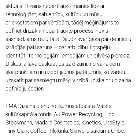
aktuāls. Dizains nepārtraukti mainās līdz ar
tehnoloģijām, sabiedrību, kultūru un mūsu
priekšstatiem par vērtībām, tādēļ mēģinājums to
definēt drīzāk ir nepārtraukts process, nevis
sasniedzams rezultāts. Daudz svarīgāka par definīciju
izrādījās pati saruna – par atbildību, ilgtspēju,
identitāti, tehnoloģijām, emocijām un cilvēka pieredzi.
Diskusija ļāva paskatīties uz dizainu no vairākiem
skatpunktiem un uzdot jaunus jautājumus, ko varētu
uzskatīt par sasniegtu mērķi virzībā uz skaidru dizaina
definīciju šodien.
LMA Dizaina dienu notikumus atbalsta: Valsts
kultūrkapitāla fonds, AJ Power Recycling, Lido,
Stockmann, Madara Cosmetics, Kinetics, UnaStyle,
Tiny Giant Coffee, Tikkurila, Skrīveru saldumi, Oribe,