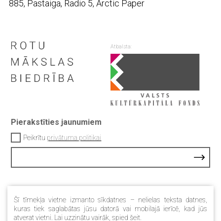
885, Pastaiga, Radio 5, Arctic Paper
Atbalsta:
Pierakstīties jaunumiem
Peikrītu
privātuma politikai
Kontakti
Šī tīmekļa vietne izmanto sīkdatnes – nelielas teksta datnes,
Privātuma Politika
kuras tiek saglabātas jūsu datorā vai mobilajā ierīcē, kad jūs
atverat vietni. Lai uzzinātu vairāk, spied
šeit
.