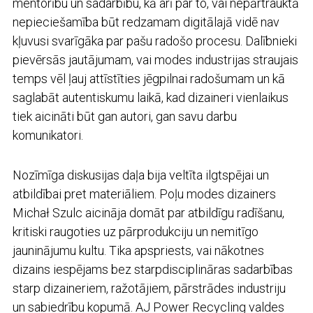
mentorību un sadarbību, kā arī par to, vai nepārtrauktā
nepieciešamība būt redzamam digitālajā vidē nav
kļuvusi svarīgāka par pašu radošo procesu. Dalībnieki
pievērsās jautājumam, vai modes industrijas straujais
temps vēl ļauj attīstīties jēgpilnai radošumam un kā
saglabāt autentiskumu laikā, kad dizaineri vienlaikus
tiek aicināti būt gan autori, gan savu darbu
komunikatori.
Nozīmīga diskusijas daļa bija veltīta ilgtspējai un
atbildībai pret materiāliem. Poļu modes dizainers
Michał Szulc aicināja domāt par atbildīgu radīšanu,
kritiski raugoties uz pārprodukciju un nemitīgo
jauninājumu kultu. Tika apspriests, vai nākotnes
dizains iespējams bez starpdisciplināras sadarbības
starp dizaineriem, ražotājiem, pārstrādes industriju
un sabiedrību kopumā. AJ Power Recycling valdes