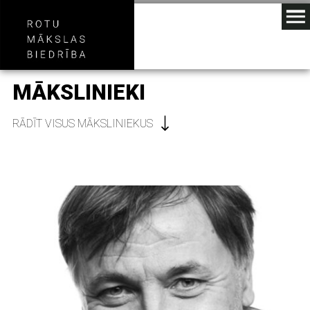
MĀKSLINIEKI
RĀDĪT VISUS MĀKSLINIEKUS