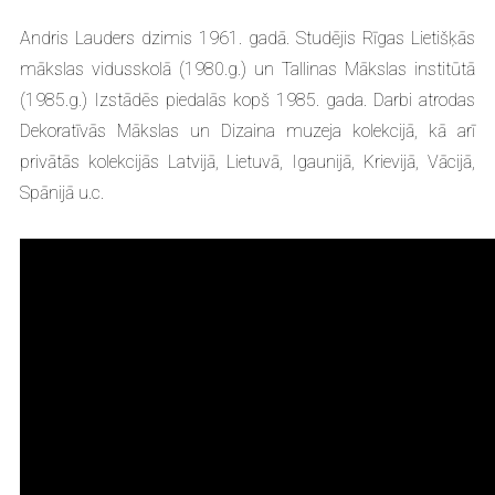
Andris Lauders dzimis 1961. gadā. Studējis Rīgas Lietišķās
mākslas vidusskolā (1980.g.) un Tallinas Mākslas institūtā
(1985.g.) Izstādēs piedalās kopš 1985. gada. Darbi atrodas
Dekoratīvās Mākslas un Dizaina muzeja kolekcijā, kā arī
privātās kolekcijās Latvijā, Lietuvā, Igaunijā, Krievijā, Vācijā,
Spānijā u.c.