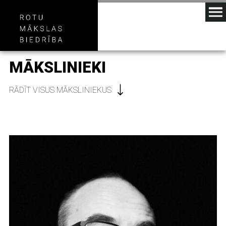
MĀKSLINIEKI
RĀDĪT VISUS MĀKSLINIEKUS