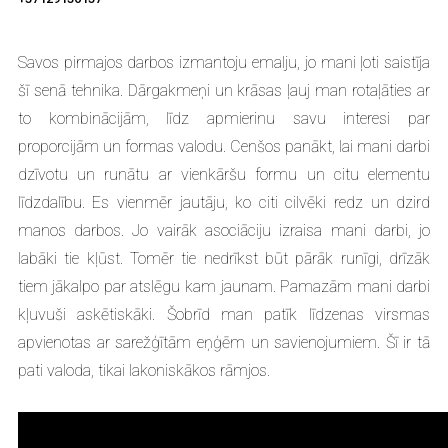
Savos pirmajos darbos izmantoju emalju, jo mani ļoti saistīja
šī senā tehnika. Dārgakmeņi un krāsas ļauj man rotaļāties ar
to kombinācijām, līdz apmierinu savu interesi par
proporcijām un formas valodu. Cenšos panākt, lai mani darbi
dzīvotu un runātu ar vienkāršu formu un citu elementu
līdzdalību. Es vienmēr jautāju, ko citi cilvēki redz un dzird
manos darbos. Jo vairāk asociāciju izraisa mani darbi, jo
labāki tie kļūst. Tomēr tie nedrīkst būt pārāk runīgi, drīzāk
tiem jākalpo par atslēgu kam jaunam. Pamazām mani darbi
kļuvuši askētiskāki. Šobrīd man patīk līdzenas virsmas
apvienotas ar sarežģītām eņģēm un savienojumiem. Šī ir tā
pati valoda, tikai lakoniskākos rāmjos.