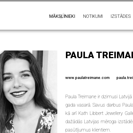
MĀKSLINIEKI
NOTIKUMI
IZSTĀDES
PAULA TREIMA
www.paulatreimane.com
paula.tr
Paula Treimane ir dzimusi Latvij
gada vasarā. Savus darbus Paula 
kā arī Kath Libbert Jewellery Gall
dažādās Latvijas mēroga izstādēs 
pasūtījumus klientiem.