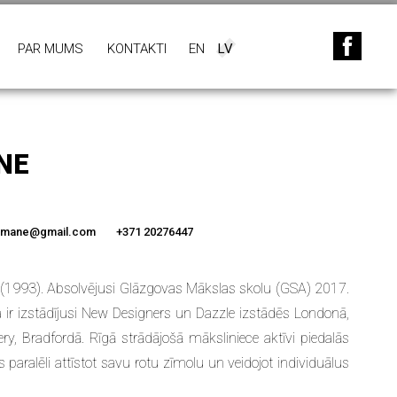
PAR MUMS
KONTAKTI
EN
LV
NE
eimane@gmail.com
+371 20276447
ā (1993). Absolvējusi Glāzgovas Mākslas skolu (GSA) 2017.
ir izstādījusi New Designers un Dazzle izstādēs Londonā,
ery, Bradfordā. Rīgā strādājošā māksliniece aktīvi piedalās
paralēli attīstot savu rotu zīmolu un veidojot individuālus