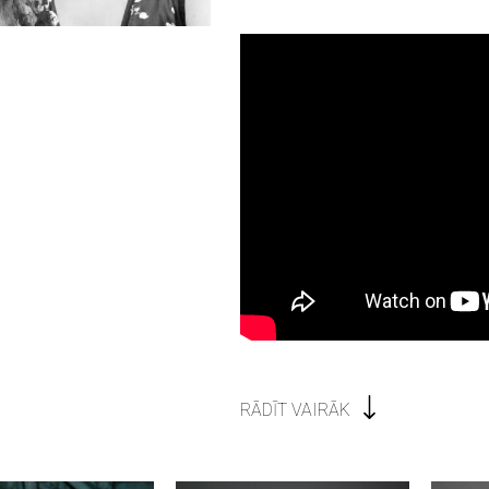
RĀDĪT VAIRĀK