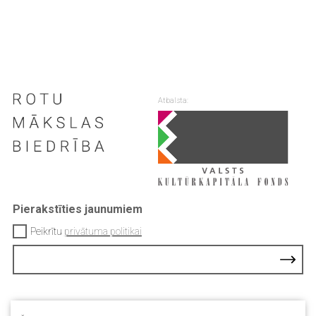
Atbalsta:
Pierakstīties jaunumiem
Peikrītu
privātuma politikai
Kontakti