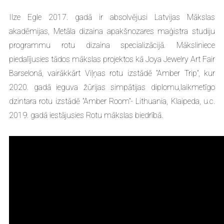
Ilze Egle 2017. gadā ir absolvējusi Latvijas Mākslas
akadēmijas, Metāla dizaina apakšnozares maģistra studiju
programmu rotu dizaina specializācijā. Māksliniece
piedalījusies tādos mākslas projektos kā Joya Jewelry Art Fair
Barselonā, vairākkārt Viļņas rotu izstādē ”Amber Trip”, kur
2020. gadā ieguva žūrijas simpātijas diplomu,laikmetīgo
dzintara rotu izstādē ”Amber Room”- Lithuania, Klaipeda, u.c.
2019. gadā iestājusies Rotu mākslas biedrībā.