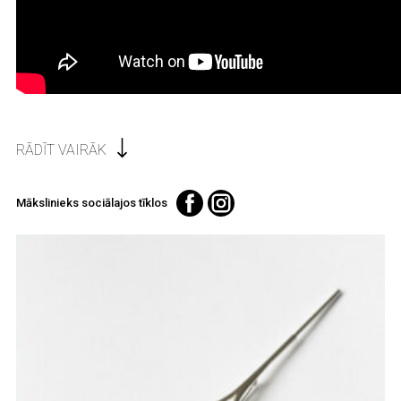
RĀDĪT VAIRĀK
Mākslinieks sociālajos tīklos