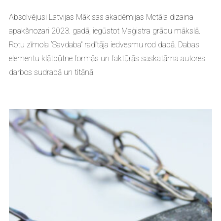
Absolvējusi Latvijas Māklsas akadēmijas Metāla dizaina
apakšnozari 2023. gadā, iegūstot Maģistra grādu mākslā.
Rotu zīmola “Savdaba” radītāja iedvesmu rod dabā. Dabas
elementu klātbūtne formās un faktūrās saskatāma autores
darbos sudrabā un titānā.