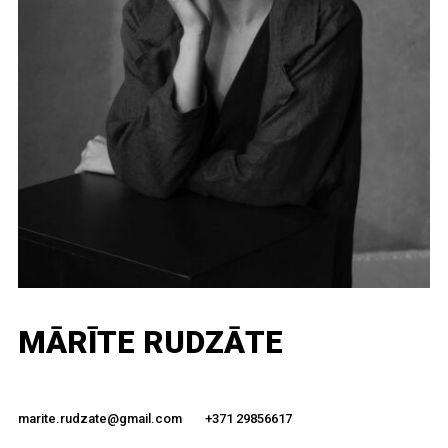
MĀRĪTE RUDZĀTE
marite.rudzate@gmail.com
+371 29856617