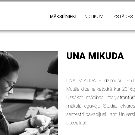
MĀKSLINIEKI
NOTIKUMI
IZSTĀDES
UNA MIKUDA
UNA MIKUDA – dzimusi 1991.ga
Metāla dizaina katedrā, kur 2016
Uzsākot mācības maģistrantūrā,
mākslā ieguvēju. Studiju ietva
semestri pavadījusi Lahti Universi
specialitāti.