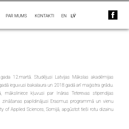
PAR MUMS
KONTAKTI
EN
LV
da 12.martā. Studējusi Latvijas Mākslas akadēmijas
.gadā ieguvusi bakalaura un 2018.gadā arī maģistra grādu.
 māksliniece kļuvusi par Ināras Teterevas stipendijas
ros zināšanas papildinājusi Erasmus programmā un vienu
ty of Applied Sciences, Somijā, apgūstot tieši rotu dizainu