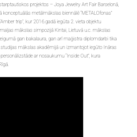
 starptautiskos projektos – Joya Jewelry Art Fair Barselonā,
kajā konceptuālās metālmākslas biennālē “METALOfonas”
“Amber trip”, kur 2016.gadā iegūta 2. vieta objektu
 emaljas mākslas simpozijā Kintai, Lietuvā u.c. mākslas
beigumā gan bakalaura, gan arī maģistra diplomdarbi tika
ot studijas mākslas akadēmijā un izmantojot iegūto Ināras
ta personālizstāde ar nosaukumu “Inside Out”, kura
Rīgā.