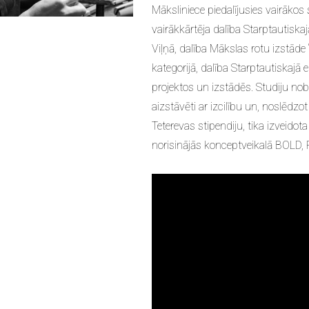
Māksliniece piedalījusies vairākos
vairākkārtēja dalība Starptautis
Viļņā, dalība Mākslas rotu izstāde 
kategorijā, dalība Starptautiskajā
projektos un izstādēs. Studiju no
aizstāvēti ar izcilību un, noslēdz
Teterevas stipendiju, tika izveido
norisinājās konceptveikalā BOLD, 