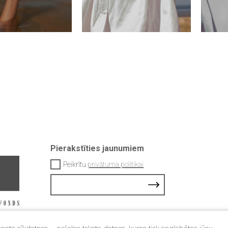
Pierakstīties jaunumiem
Peikrītu
privātuma politikai