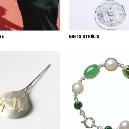
BE
GINTS STRĒLIS