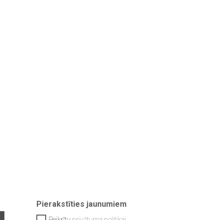
Pierakstīties jaunumiem
Peikrītu
privātuma politikai